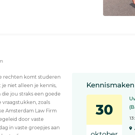
am
 je rechten komt studeren
Kennismaken 
e niet alleen je kennis,
die jou straks een goede
U
e vraagstukken, zoals
30
(B
ieke Amsterdam Law Firm
13
egeleid door vaste
ag in vaste groepjes aan
oktober