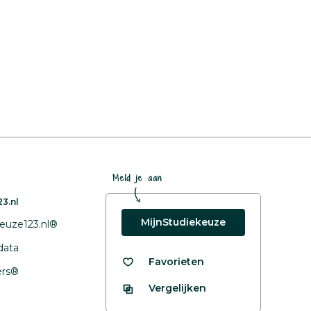
Meld je aan
3.nl
MijnStudiekeuze
euze123.nl®
data
Favorieten
fers®
Vergelijken