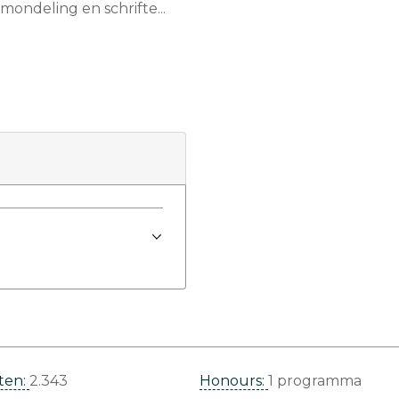
ondeling en schrifte...
ten:
2.343
Honours:
1 programma