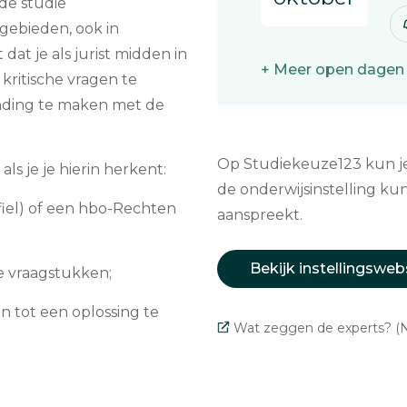
de studie
gebieden, ook in
dat je als jurist midden in
+ Meer open dagen
kritische vragen te
inding te maken met de
Op Studiekeuze123 kun je 
ls je je hierin herkent:
de onderwijsinstelling kun
fiel) of een hbo-Rechten
aanspreekt.
Bekijk instellingsweb
ke vraagstukken;
n tot een oplossing te
Wat zeggen de experts? (N