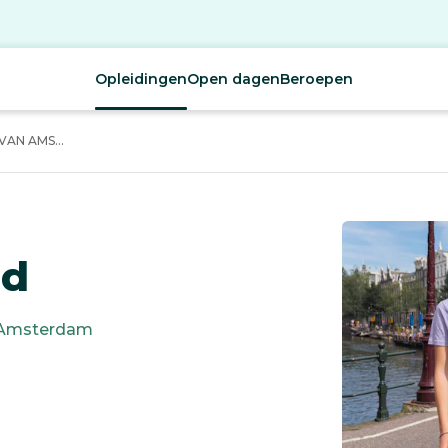
Opleidingen
Open dagen
Beroepen
AN AMS...
id
Amsterdam