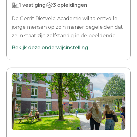
1 vestiging
3 opleidingen
De Gerrit Rietveld Academie wil talentvolle
jonge mensen op zo’n manier begeleiden dat
ze in staat zijn zelfstandig in de beeldende
kunst of vormgeving te functioneren. We
Bekijk deze onderwijsinstelling
willen bereiken dat ze op eigen kracht hun
werk gaande kunnen houden en tot de
artistieke inspirators van hun vakgebied
uitgroeien. De Rietveld Academie wil de
capaciteiten en de creativiteit van het individu
optimaal tot ontplooiing brengen. We hebben
respect voor het individu en voor zijn vrijheid
om een persoonlijke benadering te
ontwikkelen en de eigen toekomst te
bepalen. We kiezen voor onderzoek,