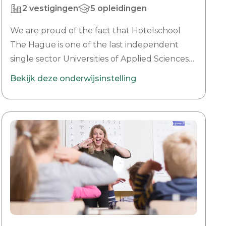
2 vestigingen
5 opleidingen
We are proud of the fact that Hotelschool
The Hague is one of the last independent
single sector Universities of Applied Sciences
in The Netherlands. Hotelschool The Hague
Bekijk deze onderwijsinstelling
was founded and funded in 1929 by the
hospitality industry, to create a central place
where industry partners could gain and share
new insight, skills and knowledge. Since its
foundation, Hotelschool The Hague has
become an international school specialised in
hospitality management. Hotelschool The
Hague offers a 4 year Bachelor of Arts (BA) in
Hotel Management; also available as the
accelerated 2.5 year International Fast Track