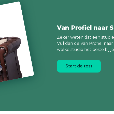
Kempel kun je ook een volwaardige
academische opleiding volgen. Dat is het
vernieuwde challenge program! De opleiding
tot leraar basisonderwijs wordt daardoor nog
Van Profiel naar S
interessanter en aantrekkelijker voor vwo-ers
en excellente havisten. Met het diploma van
Zeker weten dat een studie b
Vul dan de Van Profiel naar
het challenge program kun je doorstromen
welke studie het beste bij j
naar de master Onderwijskunde aan de Open
Universiteit. Voor meer informatie:
www.kempel.nl (onder ‘opleidingen’ vind je
Start de test
informatie over alle opleidingen aan
Hogeschool de Kempel). Pssst, Hogeschool de
Kempel is al negen jaar op rij de beste voltijd
en deeltijd pabo van Nederland!