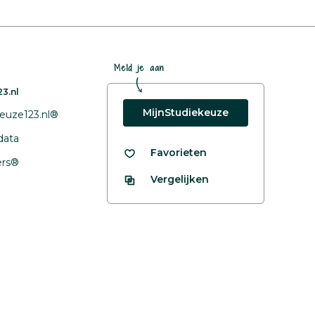
Meld je aan
3.nl
MijnStudiekeuze
euze123.nl®
data
Favorieten
fers®
Vergelijken