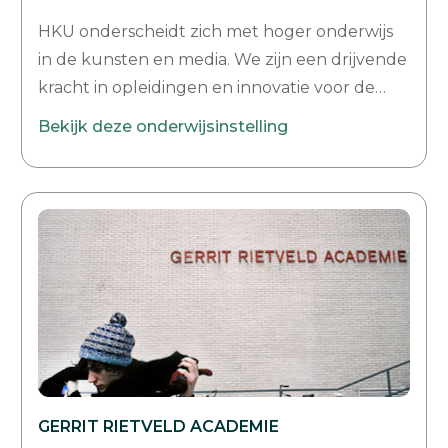
HKU onderscheidt zich met hoger onderwijs
in de kunsten en media. We zijn een drijvende
kracht in opleidingen en innovatie voor de
creatieve industrie en een van de grootste
Bekijk deze onderwijsinstelling
opleidingsinstituten voor kunst en cultuur in
Europa. HKU telt negen schools met in totaal
4400 studenten: Beeldende Kunst, Design,
Muziek en Technologie, Games en Interactie,
Kunst en Economie, Media, Utrechts
Conservatorium, Theater en Creative
Transformation.
GERRIT RIETVELD ACADEMIE