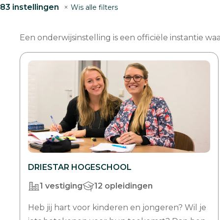
83
instellingen
Wis alle filters
en
druk
Een onderwijsinstelling is een officiële instantie 
op
Enter
of
de
zoekknop
om
te
zoeken.
Gebruik
de
DRIESTAR HOGESCHOOL
wissenknop
1 vestiging
12 opleidingen
om
de
Heb jij hart voor kinderen en jongeren? Wil je
invoer