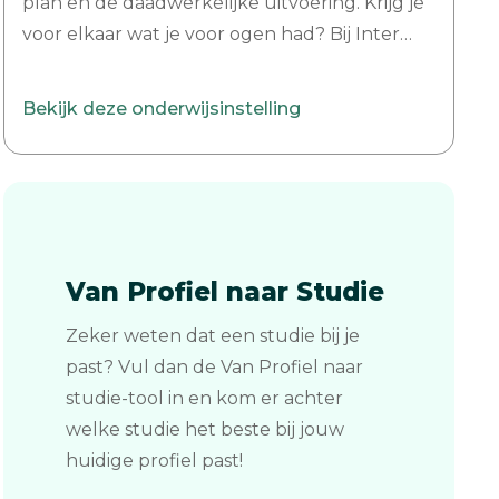
plan en de daadwerkelijke uitvoering. Krijg je
voor elkaar wat je voor ogen had? Bij Inter
College Business School schrijf je
businessplannen, ontwikkel je
Bekijk deze onderwijsinstelling
marketingstrategieën en onderzoek je
overnames. Elk aspect van een onderneming
wordt behandeld. Zodat jij jouw ideeën zo
goed mogelijk in de markt zet. Start je eigen
bedrijf, of neem er een over Onze HBO
Bedrijfskunde stoomt je klaar om je eigen
Van Profiel naar Studie
bedrijf te starten, met een focus op het MKB.
Zeker weten dat een studie bij je
We besteden extra aandacht aan
past? Vul dan de Van Profiel naar
bedrijfsovernames en opvolging binnen de
studie-tool in en kom er achter
familie. Natuurlijk kun je ook aan de slag als
welke studie het beste bij jouw
leidinggevende binnen een bestaande
huidige profiel past!
onderneming. Internationaal erkend diploma