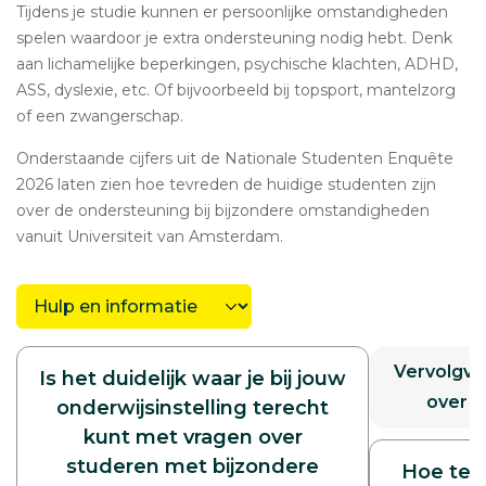
Tijdens je studie kunnen er persoonlijke omstandigheden
spelen waardoor je extra ondersteuning nodig hebt. Denk
aan lichamelijke beperkingen, psychische klachten, ADHD,
ASS, dyslexie, etc. Of bijvoorbeeld bij topsport, mantelzorg
of een zwangerschap.
Onderstaande cijfers uit de Nationale Studenten Enquête
2026 laten zien hoe tevreden de huidige studenten zijn
over de ondersteuning bij bijzondere omstandigheden
vanuit Universiteit van Amsterdam.
Kies
een
categorie
Vervolgvr
Is het duidelijk waar je bij jouw
over d
onderwijsinstelling terecht
kunt met vragen over
studeren met bijzondere
Hoe tev