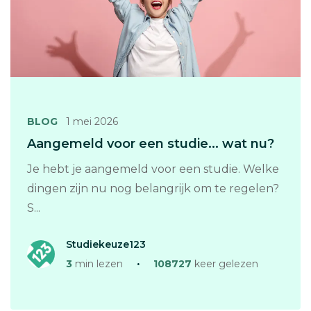
BLOG
1 mei 2026
Aangemeld voor een studie... wat nu?
Je hebt je aangemeld voor een studie. Welke
dingen zijn nu nog belangrijk om te regelen?
S...
Auteur:
Studiekeuze123
3
min lezen
·
108727
keer gelezen