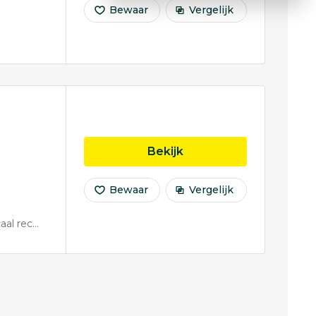
Bewaar
Vergelijk
opleiding Fiscaal Rech
Bekijk
Bewaar
Vergelijk
 Nederlands belastingrecht
Fiscaal recht: Internationa