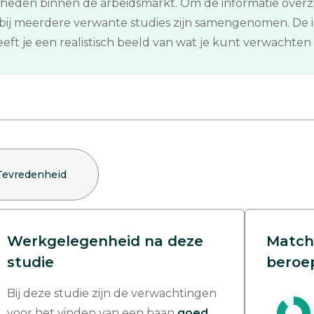
kheden binnen de arbeidsmarkt. Om de informatie overz
ij meerdere verwante studies zijn samengenomen. De in
ft je een realistisch beeld van wat je kunt verwachten n
Tevredenheid
Werkgelegenheid na deze
Match
studie
beroe
Bij deze studie zijn de verwachtingen
voor het vinden van een baan
goed
.