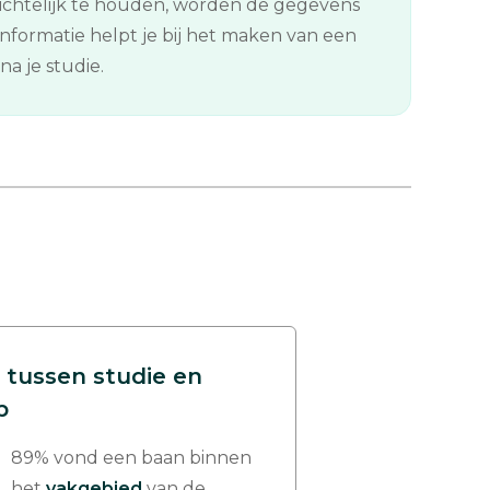
ichtelijk te houden, worden de gegevens
formatie helpt je bij het maken van een
a je studie.
 tussen studie en
p
89% vond een baan binnen
het
vakgebied
van de