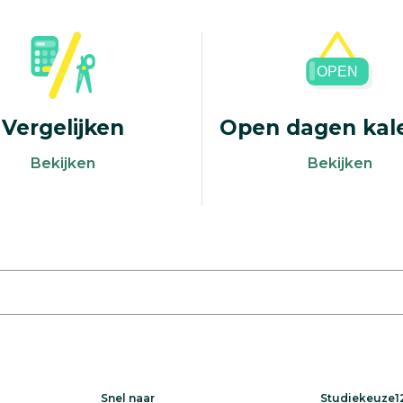
Vergelijken
Open dagen kal
Vergelijken
Open dagen 
Bekijken
Bekijken
Snel naar
Studiekeuze12