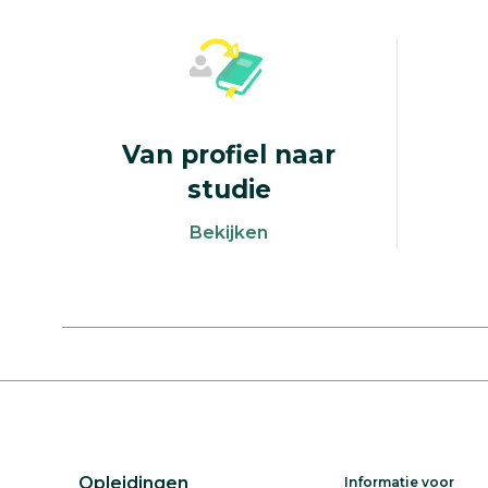
Van profiel naar
studie
Van profiel naar studie
Bekijken
Opleidingen
Informatie voor