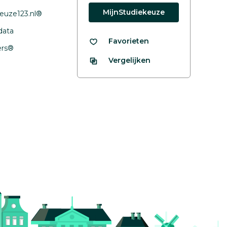
MijnStudiekeuze
euze123.nl®
data
Favorieten
fers®
Vergelijken