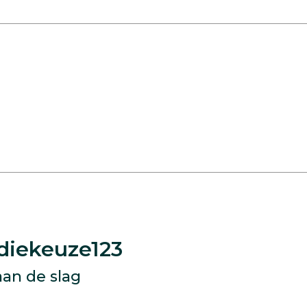
diekeuze123
aan de slag