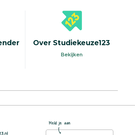
ender
Over Studiekeuze123
kalender
Over Studiekeuze123
Bekijken
Meld je aan
3.nl