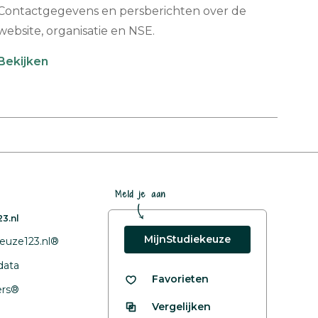
Contactgegevens en persberichten over de
website, organisatie en NSE.
Bekijken
Meld je aan
3.nl
MijnStudiekeuze
euze123.nl®
data
Favorieten
fers®
Vergelijken