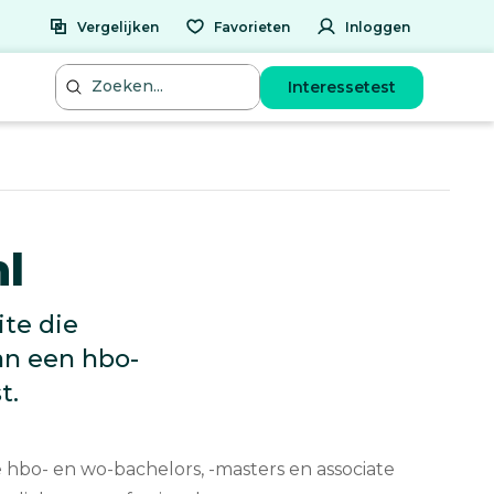
Vergelijken
Favorieten
Inloggen
Interessetest
l
ite die
van een hbo-
t.
e hbo- en wo-bachelors, -masters en associate