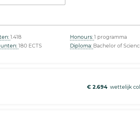
ten:
1.418
Honours:
1 programma
punten:
180 ECTS
Diploma:
Bachelor of Scien
€ 2.694
wettelijk co