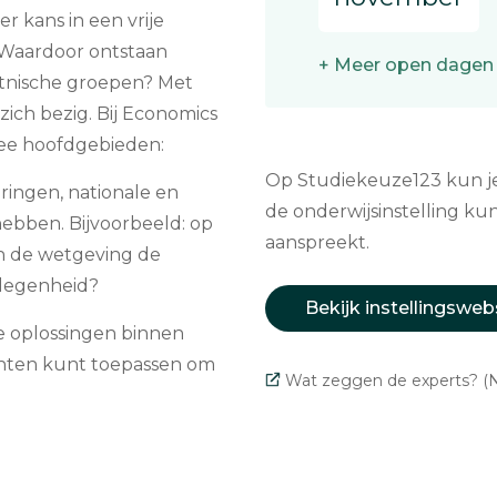
 kans in een vrije
Waardoor ontstaan
+ Meer open dagen
etnische groepen? Met
ch bezig. Bij Economics
wee hoofdgebieden:
Op Studiekeuze123 kun je 
ingen, nationale en
de onderwijsinstelling kun
ebben. Bijvoorbeeld: op
aanspreekt.
n de wetgeving de
elegenheid?
Bekijk instellingsweb
e oplossingen binnen
ichten kunt toepassen om
Wat zeggen de experts? (N