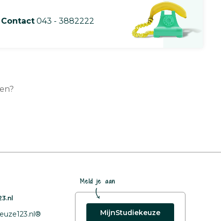
Contact
043 - 3882222
ren?
Meld je aan
3.nl
MijnStudiekeuze
euze123.nl®