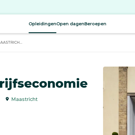
Opleidingen
Open dagen
Beroepen
ASTRICH...
rijfseconomie
Maastricht