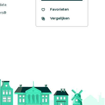
data
Favorieten
fers®
Vergelijken