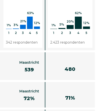
63%
62%
21%
20%
12%
12%
5%
3%
1%
1%
1
2
3
4
5
1
2
3
4
5
342 respondenten
2.423 respondenten
Maastricht
480
539
Maastricht
71%
72%