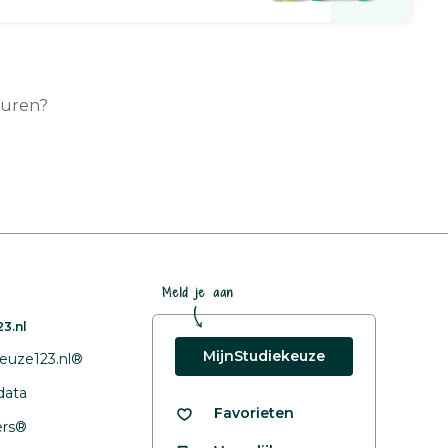
turen?
Meld je aan
3.nl
MijnStudiekeuze
euze123.nl®
data
Favorieten
fers®