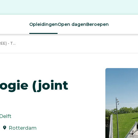
Opleidingen
Open dagen
Beroepen
) - T...
ogie (joint
Delft
Rotterdam