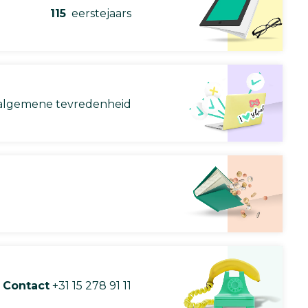
115
eerstejaars
lgemene tevredenheid
Contact
+31 15 278 91 11