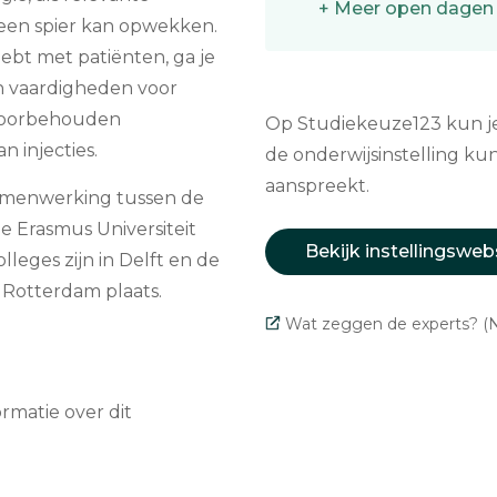
+ Meer open dagen
 een spier kan opwekken.
ebt met patiënten, ga je
n vaardigheden voor
 voorbehouden
Op Studiekeuze123 kun je 
 injecties.
de onderwijsinstelling kun
aanspreekt.
 samenwerking tussen de
de Erasmus Universiteit
Bekijk instellingsweb
eges zijn in Delft en de
n Rotterdam plaats.
Wat zeggen de experts? (N
matie over dit