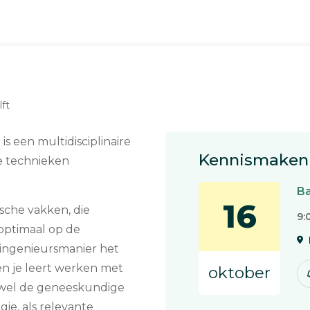
ft
s een multidisciplinaire
Kennismaken 
e technieken
Ba
16
sche vakken, die
9:
optimaal op de
n ingenieursmanier het
en je leert werken met
oktober
owel de geneeskundige
gie, als relevante