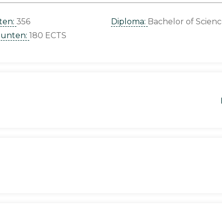
ten:
356
Diploma:
Bachelor of Scien
punten:
180 ECTS