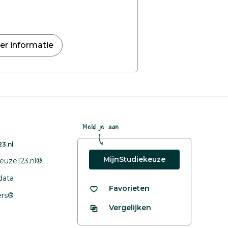
er informatie
Meld je aan
3.nl
MijnStudiekeuze
euze123.nl®
data
Favorieten
fers®
Vergelijken