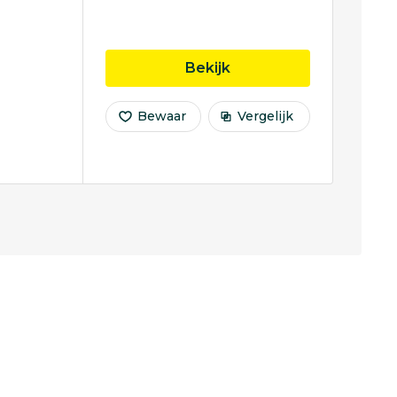
opleiding Technical Me
Bekijk
Bewaar
Vergelijk