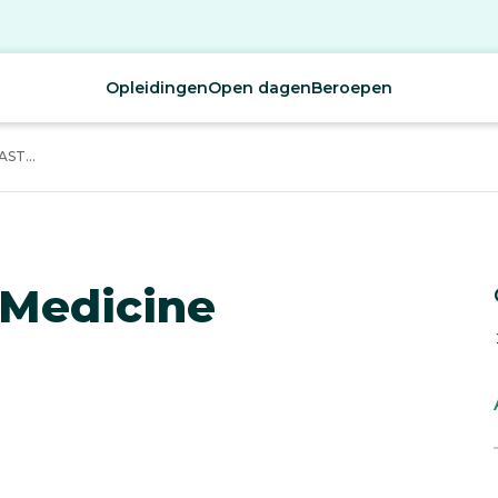
Opleidingen
Open dagen
Beroepen
ST...
 Medicine