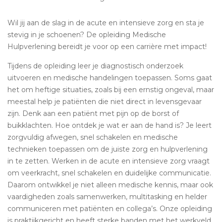
Wil jij aan de slag in de acute en intensieve zorg en sta je
stevig in je schoenen? De opleiding Medische
Hulpverlening bereidt je voor op een carrière met impact!
Tijdens de opleiding leer je diagnostisch onderzoek
uitvoeren en medische handelingen toepassen. Soms gaat
het om heftige situaties, zoals bij een ernstig ongeval, maar
meestal help je patiënten die niet direct in levensgevaar
zijn. Denk aan een patiënt met pijn op de borst of
buikklachten. Hoe ontdek je wat er aan de hand is? Je leert
zorgvuldig afwegen, snel schakelen en medische
technieken toepassen om de juiste zorg en hulpverlening
in te zetten. Werken in de acute en intensieve zorg vraagt
om veerkracht, snel schakelen en duidelijke communicatie.
Daarom ontwikkel je niet alleen medische kennis, maar ook
vaardigheden zoals samenwerken, multitasking en helder
communiceren met patiënten en collega’s. Onze opleiding
is praktijkgericht en heeft sterke banden met het werkveld.