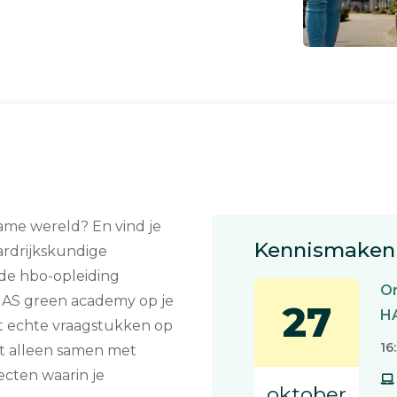
zame wereld? En vind je
Kennismaken 
ardrijkskundige
 de hbo-opleiding
On
HAS green academy op je
27
H
et echte vraagstukken op
16
t alleen samen met
ecten waarin je
oktober