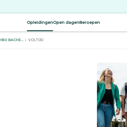
Opleidingen
Open dagen
Beroepen
BO BACHE...
VOLTIJD