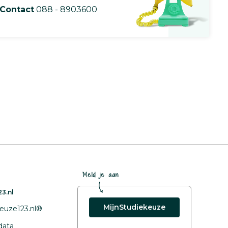
Contact
088 - 8903600
Meld je aan
3.nl
MijnStudiekeuze
euze123.nl®
data