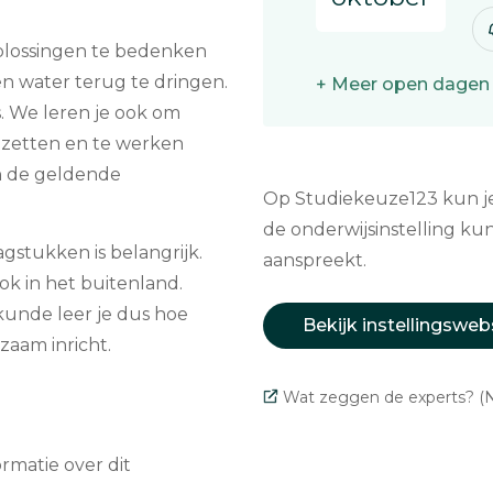
plossingen te bedenken
n water terug te dringen.
+ Meer open dagen
s. We leren je ook om
zetten en te werken
n de geldende
Op Studiekeuze123 kun je 
de onderwijsinstelling kun
agstukken is belangrijk.
aanspreekt.
ok in het buitenland.
ukunde leer je dus hoe
Bekijk instellingsweb
zaam inricht.
Wat zeggen de experts? (N
matie over dit