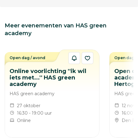
Meer evenementen van HAS green
academy
Open dag / avond
Open dag /
Online voorlichting ''ik wil
Open d
iets met...'' HAS green
academy
academy
Hertog
HAS green academy
HAS gree
27 oktober
12 nov
16:30 - 19:00 uur
16:00 -
Online
Den Bo