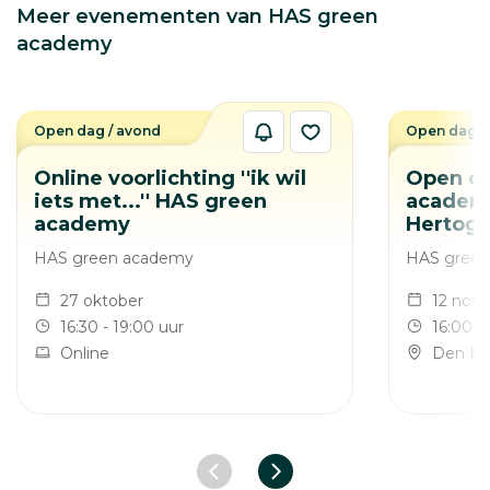
Meer evenementen van HAS green
academy
Open dag / avond
Open dag /
Online voorlichting ''ik wil
Open d
iets met...'' HAS green
academy
academy
Hertog
HAS green academy
HAS gree
27 oktober
12 nov
16:30 - 19:00 uur
16:00 -
Online
Den Bo
Vorige slide
Volgende slide