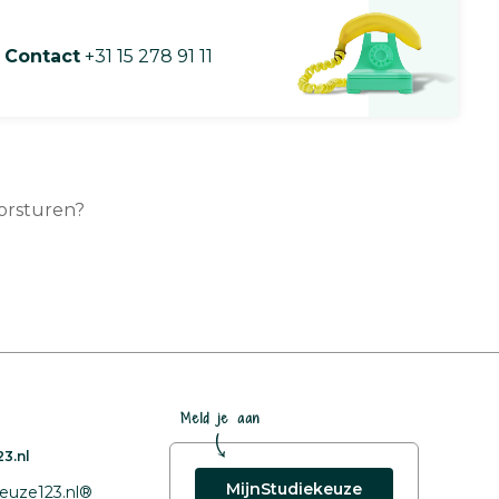
Contact
+31 15 278 91 11
oorsturen?
Meld je aan
3.nl
MijnStudiekeuze
euze123.nl®