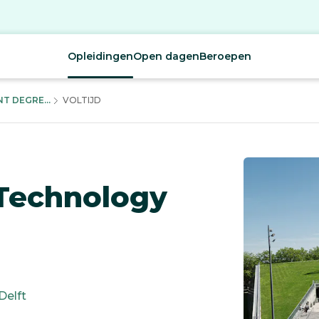
Opleidingen
Open dagen
Beroepen
T DEGRE...
VOLTIJD
 Technology
Delft