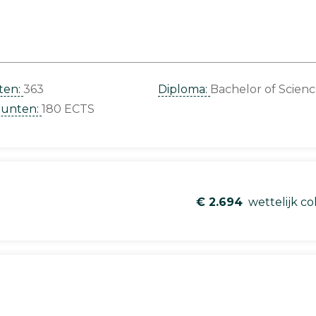
ten:
363
Diploma:
Bachelor of Scien
punten:
180 ECTS
€ 2.694
wettelijk co