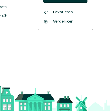
data
Favorieten
fers®
Vergelijken