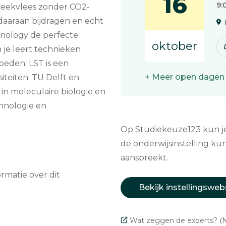
16
9:
Kweekvlees zonder CO2-
 daaraan bijdragen en echt
hnology de perfecte
oktober
 je leert technieken
oeden. LST is een
+ Meer open dagen
iteiten: TU Delft en
d in moleculaire biologie en
chnologie en
Op Studiekeuze123 kun je 
de onderwijsinstelling kun
aanspreekt.
matie over dit
Bekijk instellingsweb
Wat zeggen de experts? (N