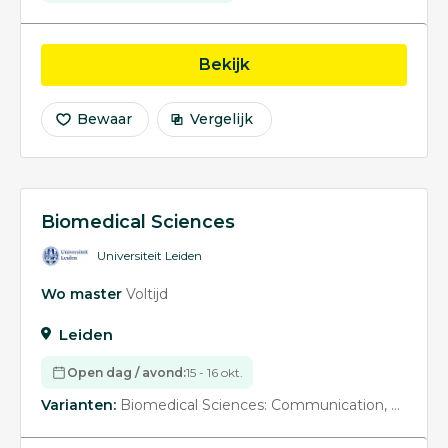
opleiding Biomedical S
Bekijk
Bewaar
Vergelijk
Biomedical Sciences
Universiteit Leiden
Wo master
Voltijd
Leiden
Open dag / avond:
15 - 16 okt.
Varianten:
Biomedical Sciences: Communication
Biomedi