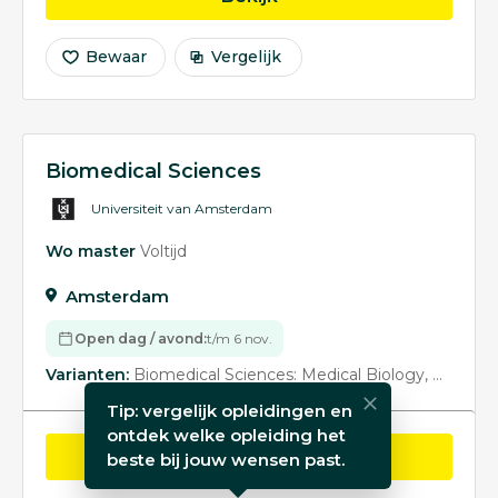
Bewaar
Vergelijk
Biomedical Sciences
Universiteit van Amsterdam
Wo master
Voltijd
Amsterdam
Open dag / avond:
t/m 6 nov.
Varianten:
Biomedical Sciences: Medical Biology
Biomedi
Tip: vergelijk opleidingen en
ontdek welke opleiding het
opleiding Biomedical S
Bekijk
beste bij jouw wensen past.