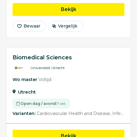
opleiding Biomedical S
Bekijk
Bewaar
Vergelijk
Biomedical Sciences
Universiteit Utrecht
Wo master
Voltijd
Utrecht
Open dag / avond:
7 okt.
Varianten:
Cardiovascular Health and Disease
Infection and Immunity
opleiding Biomedical S
Bekijk