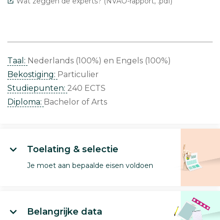
Wat zeggen de experts? (NVAO-rapport, .pdf)
Taal:
Nederlands (100%)
Engels (100%)
Bekostiging:
Particulier
Studiepunten:
240 ECTS
Diploma:
Bachelor of Arts
Toelating & selectie
Je moet aan bepaalde eisen voldoen
Belangrijke data