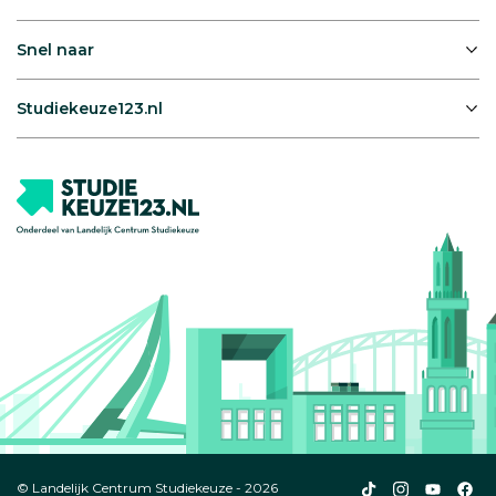
Snel naar
Studiekeuze123.nl
Studiekeuze123
Studiekeuze1
Studiek
Stu
© Landelijk Centrum Studiekeuze - 2026