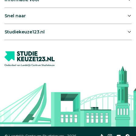
Snel naar
Studiekeuze123.nl
Studiekeuze123
Studiekeuze1
Studiek
Stu
© Landelijk Centrum Studiekeuze - 2026