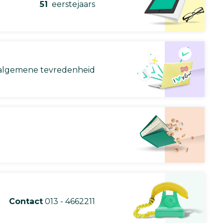
51
eerstejaars
lgemene tevredenheid
Contact
013 - 4662211