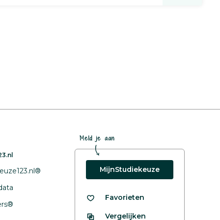
Meld je aan
3.nl
MijnStudiekeuze
euze123.nl®
data
Favorieten
fers®
Vergelijken