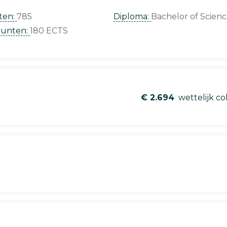
ten:
785
Diploma:
Bachelor of Scien
punten:
180 ECTS
€ 2.694
wettelijk co