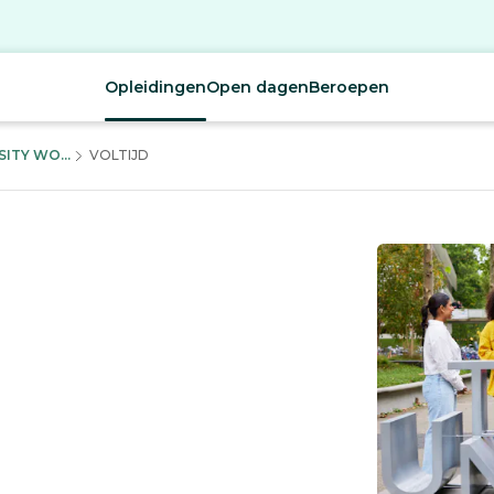
Opleidingen
Open dagen
Beroepen
ITY WO...
VOLTIJD