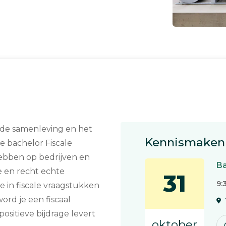
e de samenleving en het
Kennismaken 
e bachelor Fiscale
hebben op bedrijven en
Ba
 en recht echte
31
9:
e in fiscale vraagstukken
ord je een fiscaal
sitieve bijdrage levert
oktober