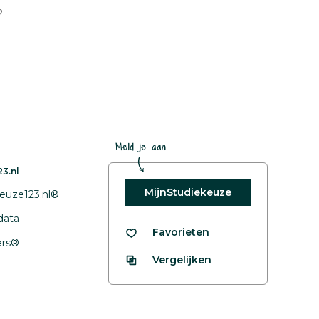
?
Meld je aan
3.nl
MijnStudiekeuze
euze123.nl®
data
Favorieten
fers®
Vergelijken