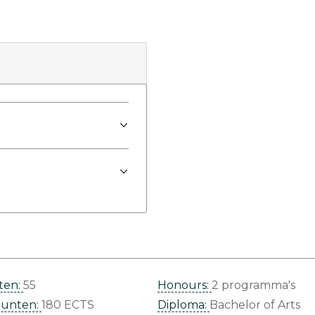
ten:
55
Honours:
2 programma's
punten:
180 ECTS
Diploma:
Bachelor of Arts