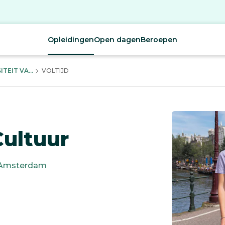
Opleidingen
Open dagen
Beroepen
EIT VA...
VOLTIJD
Cultuur
Amsterdam