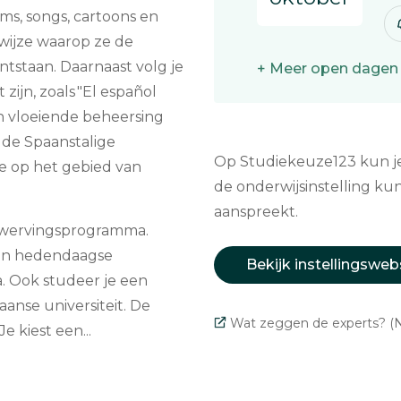
ilms, songs, cartoons en
e wijze waarop ze de
ntstaan. Daarnaast volg je
+ Meer open dagen
ijn, zoals "El español
en vloeiende beheersing
 de Spaanstalige
Op Studiekeuze123 kun je 
e op het gebied van
de onderwijsinstelling kun
aanspreekt.
erwervingsprogramma.
e en hedendaagse
Bekijk instellingsweb
a. Ook studeer je een
anse universiteit. De
Wat zeggen de experts? (N
e kiest een...