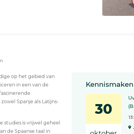
am
ndige op het gebied van
Kennismaken 
iceren in een van de
 fascinerende
U
 zowel Spanje als Latijns-
30
(B
13
 studies is vrijwel geheel
 van de Spaanse taal in
oktober