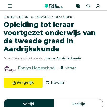
HBO BACHELOR - ONDERWIJS EN OPVOEDING
Opleiding tot leraar
voortgezet onderwijs van
de tweede graad in
Aardrijkskunde
Deze opleiding heet ook wel:
Leraar Aardrijkskunde
Fontys Hogeschool
Sittard
Vergelijk
Bewaar
Voltijd
Deeltijd