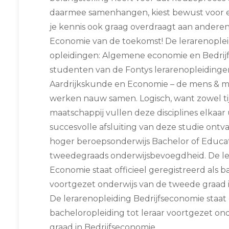
daarmee samenhangen, kiest bewust voor ec
je kennis ook graag overdraagt aan anderen,
Economie van de toekomst! De lerarenople
opleidingen: Algemene economie en Bedrij
studenten van de Fontys lerarenopleidinge
Aardrijkskunde en Economie – de mens & m
werken nauw samen. Logisch, want zowel tij
maatschappij vullen deze disciplines elkaar 
succesvolle afsluiting van deze studie ontva
hoger beroepsonderwijs Bachelor of Educa
tweedegraads onderwijsbevoegdheid. De l
Economie staat officieel geregistreerd als b
voortgezet onderwijs van de tweede graad
De lerarenopleiding Bedrijfseconomie staat o
bacheloropleiding tot leraar voortgezet on
graad in Bedrijfseconomie