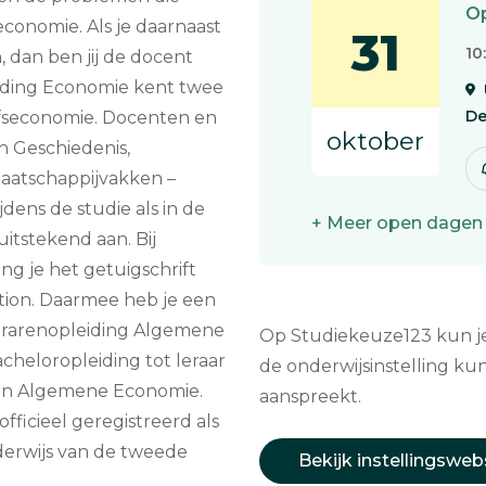
Op
onomie. Als je daarnaast
31
10
 dan ben jij de docent
iding Economie kent twee
De
fseconomie. Docenten en
oktober
n Geschiedenis,
aatschappijvakken –
dens de studie als in de
+ Meer open dagen
uitstekend aan. Bij
ng je het getuigschrift
tion. Daarmee heb je een
erarenopleiding Algemene
Op Studiekeuze123 kun je 
acheloropleiding tot leraar
de onderwijsinstelling kun
 in Algemene Economie.
aanspreekt.
fficieel geregistreerd als
derwijs van de tweede
Bekijk instellingsweb