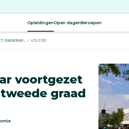
Opleidingen
Open dagen
Beroepen
T ONDERWI...
VOLTIJD
aar voortgezet
 tweede graad
nomie