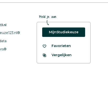
Meld je aan
3.nl
MijnStudiekeuze
euze123.nl®
data
Favorieten
fers®
Vergelijken