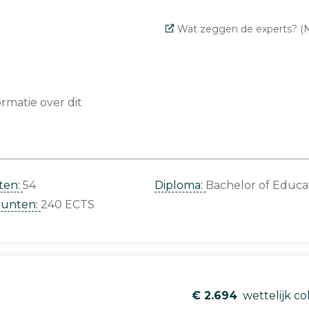
Wat zeggen de experts? (N
matie over dit
ten:
54
Diploma:
Bachelor of Educa
punten:
240 ECTS
€ 2.694
wettelijk co