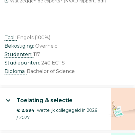
Wat zeggen de experts? (NVAO-rapport, .pdf)
Taal:
Engels (100%)
Bekostiging:
Overheid
Studenten:
117
Studiepunten:
240 ECTS
Diploma:
Bachelor of Science
Toelating & selectie
€ 2.694
wettelijk collegegeld in 2026
/ 2027