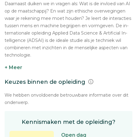
Daar­naast duiken we in vragen als: Wat is de invloed van AI
op de maat­schap­pij? En wat zijn ethische over­we­gin­gen
waar je rekening mee moet houden? Je leert de in­ter­ac­ties
tussen mens en machine be­grij­pen en vorm­ge­ven. De in­
ter­na­ti­o­na­le op­lei­ding Applied Data Science & Ar­ti­fi­ci­al In­
tel­li­gen­ce (ADSAI) is de ideale studie als je techniek wil
com­bi­ne­ren met in­zich­ten in de men­se­lij­ke aspecten van
tech­no­lo­gie.
+ Meer
Keuzes binnen de opleiding
We hebben onvoldoende betrouwbare informatie over dit
onderwerp.
Kennismaken met de opleiding?
Open dag