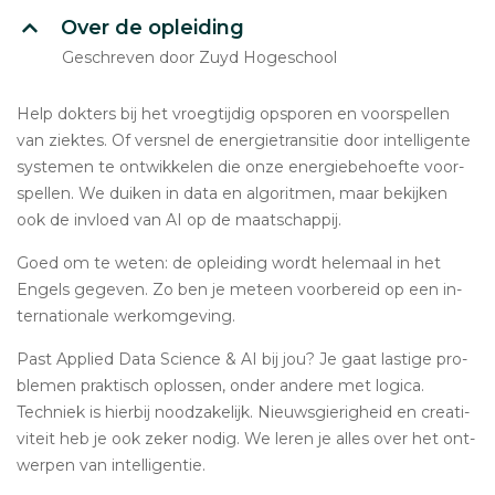
Over de opleiding
Geschreven door Zuyd Hogeschool
Help dokters bij het vroeg­tij­dig opsporen en voor­spel­len
van ziektes. Of versnel de ener­gie­tran­si­tie door in­tel­li­gen­te
systemen te ont­wik­ke­len die onze ener­gie­be­hoef­te voor­
spel­len. We duiken in data en al­go­rit­men, maar bekijken
ook de invloed van AI op de maat­schap­pij.
Goed om te weten: de op­lei­ding wordt helemaal in het
Engels gegeven. Zo ben je meteen voor­be­reid op een in­
ter­na­ti­o­na­le werk­om­ge­ving.
Past Applied Data Science & AI bij jou? Je gaat lastige pro­
ble­men prak­tisch oplossen, onder andere met logica.
Techniek is hierbij nood­za­ke­lijk. Nieuws­gie­rig­heid en cre­a­ti­
vi­teit heb je ook zeker nodig. We leren je alles over het ont­
wer­pen van in­tel­li­gen­tie.