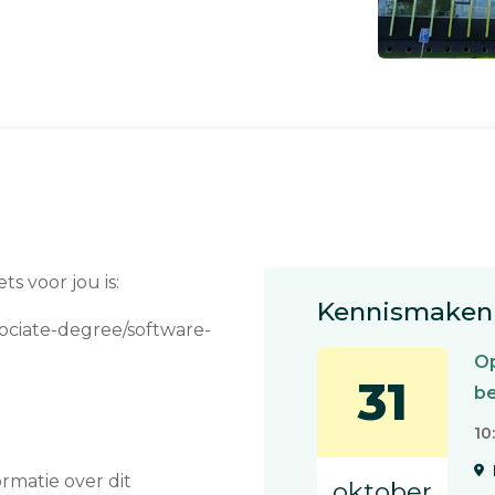
ts voor jou is:
Kennismaken 
sociate-degree/software-
Op
31
be
10
matie over dit
oktober