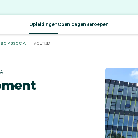
Opleidingen
Open dagen
Beroepen
O ASSOCIA...
VOLTIJD
CA
pment