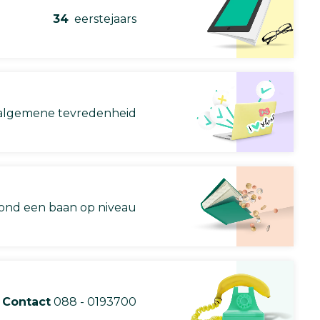
34
eerstejaars
lgemene tevredenheid
nd een baan op niveau
Contact
088 - 0193700