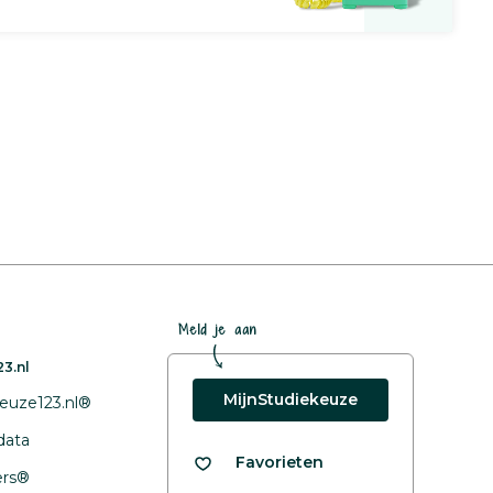
Meld je aan
3.nl
MijnStudiekeuze
euze123.nl®
data
Favorieten
fers®