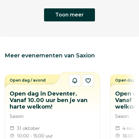
Toon meer
Meer evenementen van Saxion
Open dag / avond
Open dag /
Open dag in Deventer.
Open da
Vanaf 10.00 uur ben je van
Vanaf 16
harte welkom!
welkom
Saxion
Saxion
31 oktober
4 nove
10:00 - 15:00 uur
16:00 -