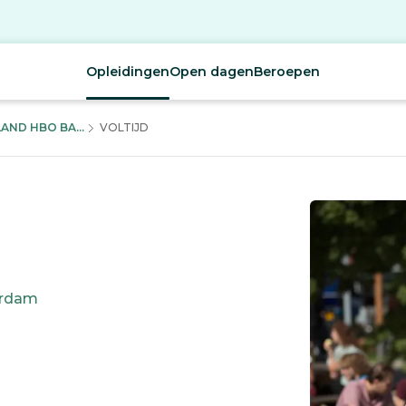
Opleidingen
Open dagen
Beroepen
ND HBO BA...
VOLTIJD
rdam