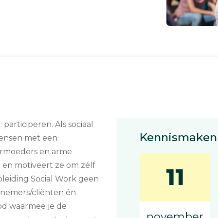
articiperen. Als sociaal
Kennismaken 
mensen met een
nermoeders en arme
 en motiveert ze om zélf
11
opleiding Social Work geen
lnemers/cliënten én
bod waarmee je de
november