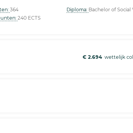
ten:
364
Diploma:
Bachelor of Social
punten:
240 ECTS
€ 2.694
wettelijk co