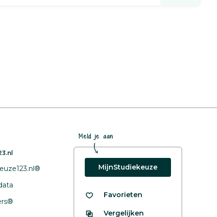
Meld je aan
3.nl
MijnStudiekeuze
euze123.nl®
data
Favorieten
fers®
Vergelijken