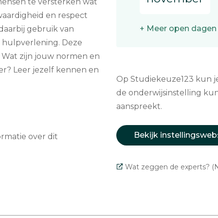
mensen te versterken wat
kwaardigheid en respect
+ Meer open dagen
 daarbij gebruik van
e hulpverlening. Deze
en. Wat zijn jouw normen en
r? Leer jezelf kennen en
Op Studiekeuze123 kun je 
de onderwijsinstelling kun
aanspreekt.
Bekijk instellingsweb
matie over dit
Wat zeggen de experts? (N