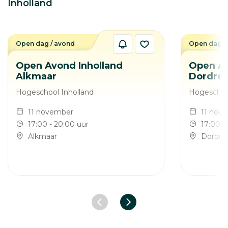
Inholland
Open dag / avond
Open dag /
Open Avond Inholland
Open Av
Alkmaar
Dordrec
Hogeschool Inholland
Hogeschool
11 november
11 nov
17:00 - 20:00 uur
17:00 -
Alkmaar
Dordre
Vorige slide
Volgende slide