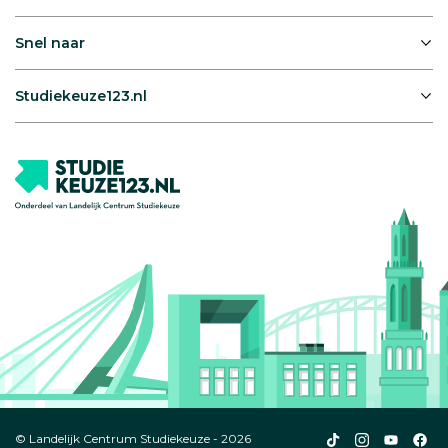
Snel naar
Studiekeuze123.nl
Studiekeuze123
Studiekeuze1
Studiek
Stu
© Landelijk Centrum Studiekeuze - 2026