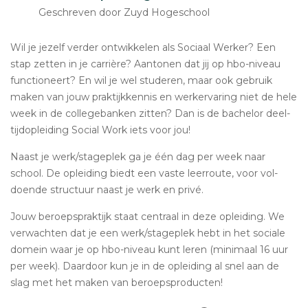
Geschreven door Zuyd Hogeschool
Wil je jezelf verder ont­wik­ke­len als Sociaal Werker? Een
stap zetten in je carrière? Aantonen dat jij op hbo-niveau
func­ti­o­neert? En wil je wel studeren, maar ook gebruik
maken van jouw prak­tijk­ken­nis en werk­er­va­ring niet de hele
week in de col­le­ge­ban­ken zitten? Dan is de bachelor deel­
tijd­op­lei­ding Social Work iets voor jou!
Naast je werk/sta­ge­plek ga je één dag per week naar
school. De op­lei­ding biedt een vaste leer­rou­te, voor vol­
doen­de struc­tuur naast je werk en privé.
Jouw be­roeps­prak­tijk staat centraal in deze op­lei­ding. We
ver­wach­ten dat je een werk/sta­ge­plek hebt in het sociale
domein waar je op hbo-niveau kunt leren (minimaal 16 uur
per week). Daardoor kun je in de op­lei­ding al snel aan de
slag met het maken van be­roeps­pro­duc­ten!