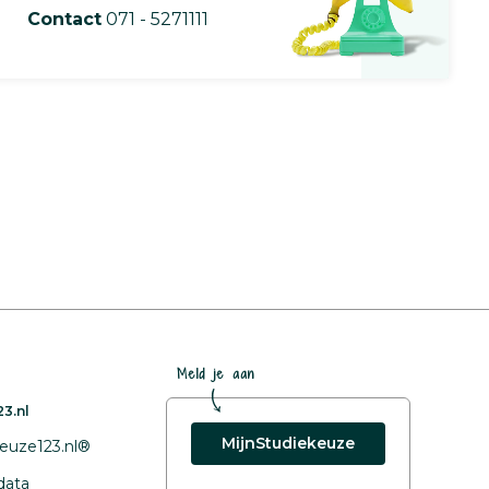
Contact
071 - 5271111
Meld je aan
3.nl
MijnStudiekeuze
euze123.nl®
data