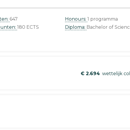
ten:
647
Honours:
1 programma
punten:
180 ECTS
Diploma:
Bachelor of Scien
€ 2.694
wettelijk co