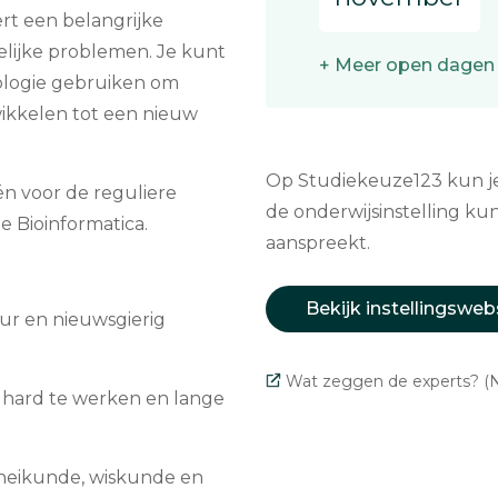
ert een belangrijke
elijke problemen. Je kunt
+ Meer open dagen
iologie gebruiken om
wikkelen tot een nieuw
Op Studiekeuze123 kun je 
één voor de reguliere
de onderwijsinstelling kun
ie Bioinformatica.
aanspreekt.
Bekijk instellingsweb
uur en nieuwsgierig
Wat zeggen de experts? (N
t hard te werken en lange
scheikunde, wiskunde en