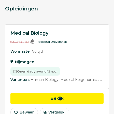
Opleidingen
Medical Biology
Radboud Universiteit
Wo master
Voltijd
Nijmegen
Open dag / avond:
12 nov.
Varianten:
Human Biology
Medical Epigenomics
Neurob
opleiding Medical Biolo
Bekijk
Bewaar
Vergelijk