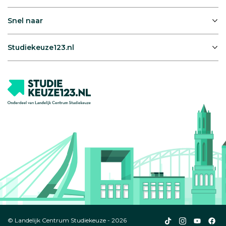
Snel naar
Studiekeuze123.nl
Studiekeuze123
Studiekeuze1
Studiek
Stu
© Landelijk Centrum Studiekeuze - 2026