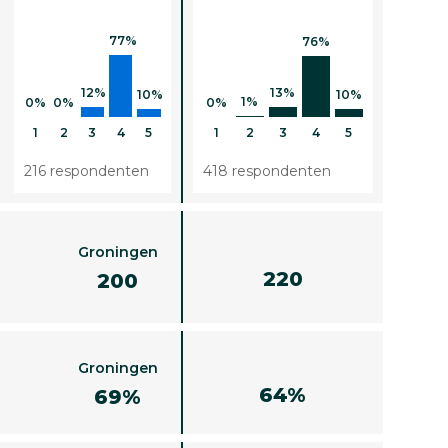
77%
76%
13%
12%
10%
10%
1%
0%
0%
0%
1
2
3
4
5
1
2
3
4
5
216 respondenten
418 respondenten
Groningen
220
200
Groningen
64%
69%