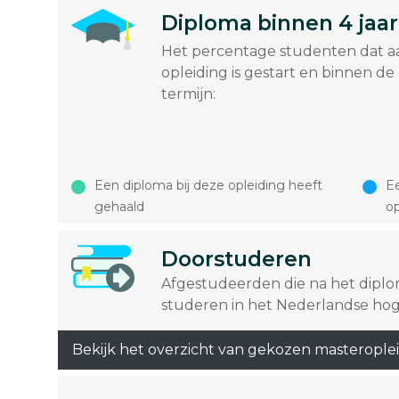
Diploma binnen 4 jaar
Het percentage studenten dat a
opleiding is gestart en binnen de
termijn:
Een diploma bij deze opleiding heeft
Ee
gehaald
op
Doorstuderen
Afgestudeerden die na het dipl
studeren in het Nederlandse hog
Bekijk het overzicht van gekozen masterople