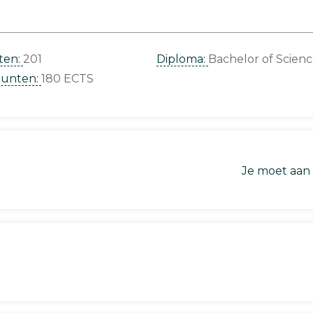
ten:
201
Diploma:
Bachelor of Scien
punten:
180 ECTS
Je moet aan