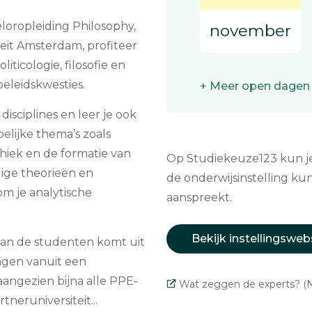
eloropleiding Philosophy,
november
teit Amsterdam, profiteer
iticologie, filosofie en
eleidskwesties.
+ Meer open dagen
disciplines en leer je ook
elijke thema’s zoals
thiek en de formatie van
Op Studiekeuze123 kun je 
ndige theorieën en
de onderwijsinstelling kun
m je analytische
aanspreekt.
Bekijk instellingsweb
van de studenten komt uit
ngen vanuit een
 aangezien bijna alle PPE-
Wat zeggen de experts? (N
neruniversiteit...