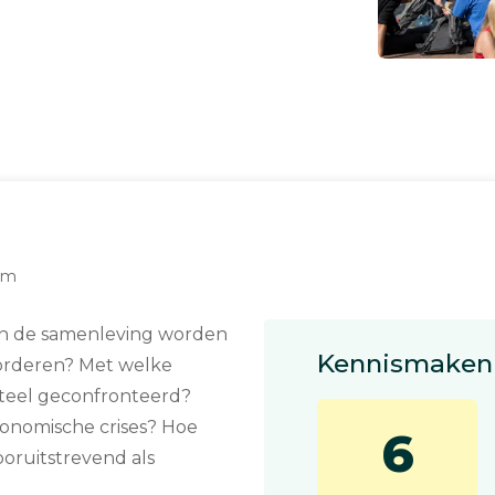
dam
kan de samenleving worden
Kennismaken 
orderen? Met welke
eel geconfronteerd?
onomische crises? Hoe
6
ooruitstrevend als