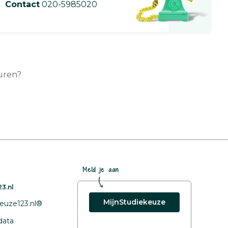
Contact
020-5985020
turen?
Meld je aan
3.nl
MijnStudiekeuze
euze123.nl®
data