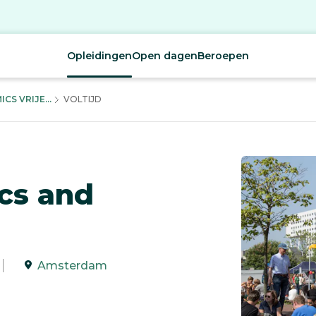
Opleidingen
Open dagen
Beroepen
S VRIJE...
VOLTIJD
ics and
Amsterdam