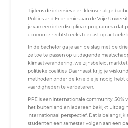
Tijdens de intensieve en kleinschalige bach
Politics and Economics aan de Vrije Universi
je van een interdisciplinair programma dat pol
economie rechtstreeks toepast op actuele b
In de bachelor ga je aan de slag met de drie 
ze toe te passen op uitdagende maatschapp
klimaatverandering, welzijnsbeleid, markte
politieke coalities. Daarnaast krijg je wisku
methoden onder de knie die je nodig hebt o
vaardigheden te verbeteren.
PPE is een internationale community: 50% 
het buitenland en iedereen bekijkt uitdagi
internationaal perspectief. Dat is belangrijk
studenten een semester volgen aan een part