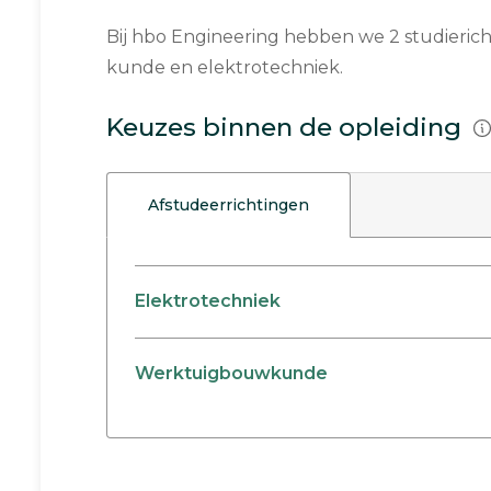
Bij hbo En­gi­nee­ring hebben we 2 stu­die­ric
kun­de en elek­tro­tech­niek.
Keuzes binnen de opleiding
Afstudeerrichtingen
Elektrotechniek
Werktuigbouwkunde