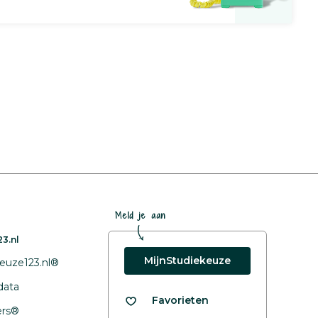
Meld je aan
3.nl
MijnStudiekeuze
euze123.nl®
data
Favorieten
fers®