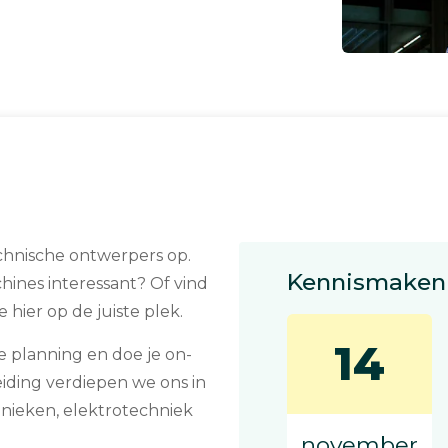
ch­ni­sche ont­wer­pers op.
Kennismaken 
hines in­te­res­sant? Of vind
e hier op de juiste plek.
14
de planning en doe je on­
i­ding ver­die­pen we ons in
h­nie­ken, elek­tro­tech­niek
november