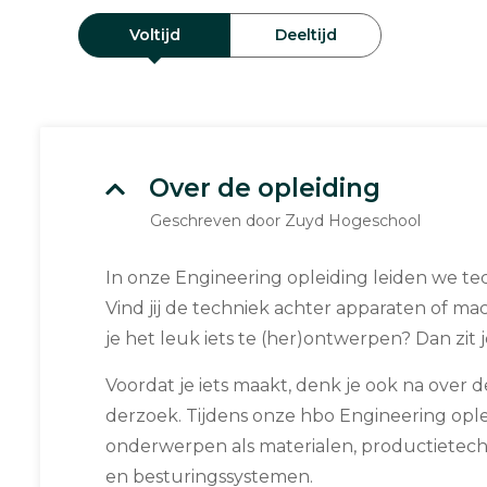
Voltijd
Deeltijd
Over de opleiding
Geschreven door Zuyd Hogeschool
In onze En­gi­nee­ring op­lei­ding leiden we te
Vind jij de techniek achter ap­pa­ra­ten of mac
je het leuk iets te (her)ont­wer­pen? Dan zit j
Voordat je iets maakt, denk je ook na over 
der­zoek. Tijdens onze hbo En­gi­nee­ring op­le
on­der­wer­pen als ma­te­ri­a­len, pro­duc­tie­tec
en be­stu­rings­sys­te­men.