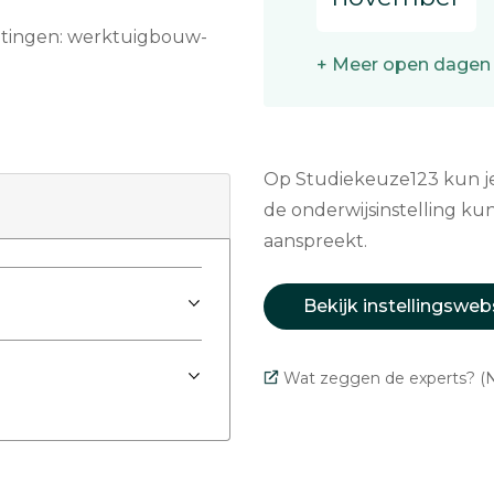
h­tin­gen: werk­tuig­bouw­
+ Meer open dagen
Op Studiekeuze123 kun je 
de onderwijsinstelling kun
aanspreekt.
Bekijk instellingsweb
Wat zeggen de experts? (N