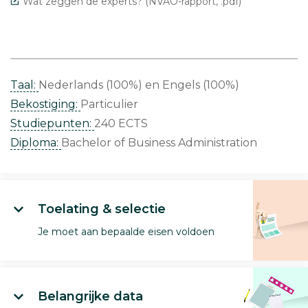
Wat zeggen de experts? (NVAO-rapport, .pdf)
Taal:
Nederlands (100%)
Engels (100%)
Bekostiging:
Particulier
Studiepunten:
240 ECTS
Diploma:
Bachelor of Business Administration
Toelating & selectie
Je moet aan bepaalde eisen voldoen
Belangrijke data