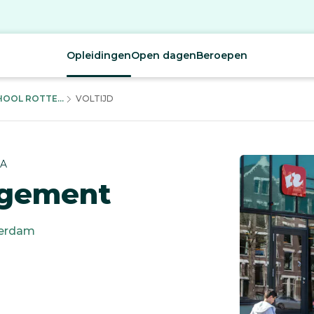
Opleidingen
Open dagen
Beroepen
OOL ROTTE...
VOLTIJD
CA
agement
erdam