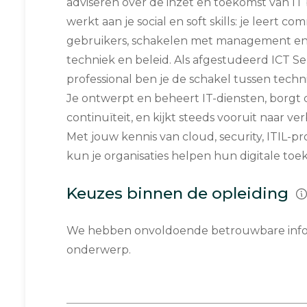
adviseren over de inzet en toekomst van IT 
werkt aan je social en soft skills: je leert 
gebruikers, schakelen met management en
techniek en beleid. Als afgestudeerd ICT 
professional ben je de schakel tussen tech
Je ontwerpt en beheert IT-diensten, borgt d
continuïteit, en kijkt steeds vooruit naar ve
Met jouw kennis van cloud, security, ITIL-pr
kun je organisaties helpen hun digitale to
Keuzes binnen de opleiding
We hebben onvoldoende betrouwbare infor
onderwerp.