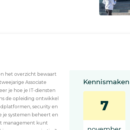
en het overzicht bewaart
Kennismaken 
tweejarige Associate
r je hoe je IT-diensten
ns de opleiding ontwikkel
7
oudplatformen, security en
e je systemen beheert en
 het management kunt
november