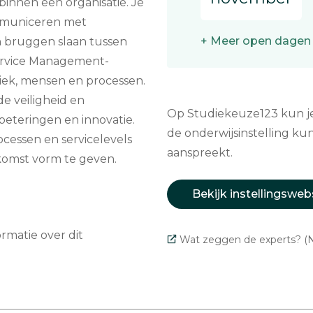
binnen een organisatie. Je
communiceren met
+ Meer open dagen
 bruggen slaan tussen
Service Management-
niek, mensen en processen.
e veiligheid en
Op Studiekeuze123 kun je 
rbeteringen en innovatie.
de onderwijsinstelling kun
ocessen en servicelevels
aanspreekt.
ekomst vorm te geven.
Bekijk instellingsweb
matie over dit
Wat zeggen de experts? (N