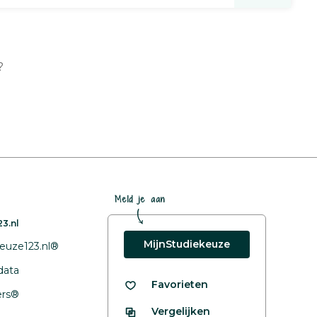
?
Meld je aan
3.nl
MijnStudiekeuze
euze123.nl®
data
Favorieten
fers®
Vergelijken