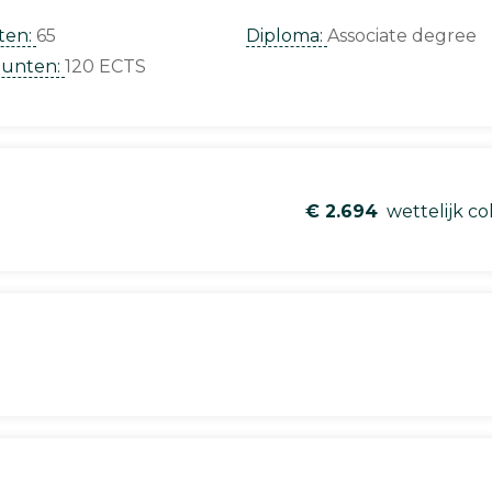
ten:
65
Diploma:
Associate degree
punten:
120 ECTS
€ 2.694
wettelijk co