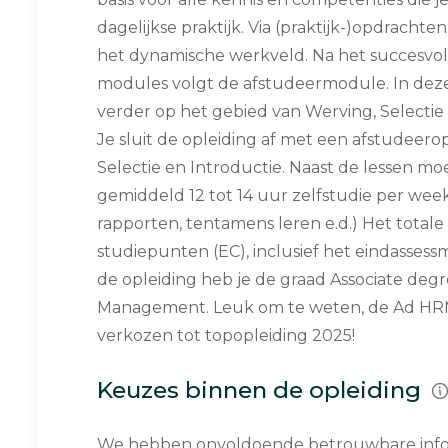
dagelijkse praktijk. Via (praktijk-)opdrachten 
het dynamische werkveld. Na het succesvol
modules volgt de afstudeermodule. In deze
verder op het gebied van Werving, Selectie
Je sluit de opleiding af met een afstudeer
Selectie en Introductie. Naast de lessen m
gemiddeld 12 tot 14 uur zelfstudie per week
rapporten, tentamens leren e.d.) Het tota
studiepunten (EC), inclusief het eindasses
de opleiding heb je de graad Associate d
Management. Leuk om te weten, de Ad HRM
verkozen tot topopleiding 2025!
Keuzes binnen de opleiding
We hebben onvoldoende betrouwbare infor