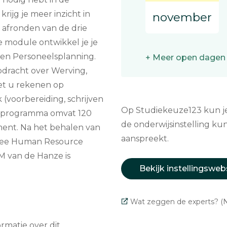
krijg je meer inzicht in
november
 afronden van de drie
 module ontwikkel je je
 en Personeelsplanning.
+ Meer open dagen
opdracht over Werving,
oet u rekenen op
 (voorbereiding, schrijven
Op Studiekeuze123 kun je 
le programma omvat 120
de onderwijsinstelling kun
sment. Na het behalen van
aanspreekt.
egree Human Resource
 van de Hanze is
Bekijk instellingsweb
Wat zeggen de experts? (N
matie over dit