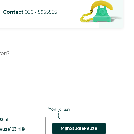
Contact
050 - 5955555
ren?
Meld je aan
3.nl
MijnStudiekeuze
euze123.nl®