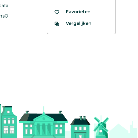
data
Favorieten
fers®
Vergelijken