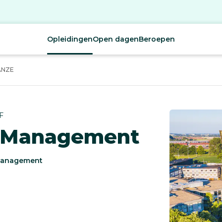
Opleidingen
Open dagen
Beroepen
ANZE
F
 Management
Management