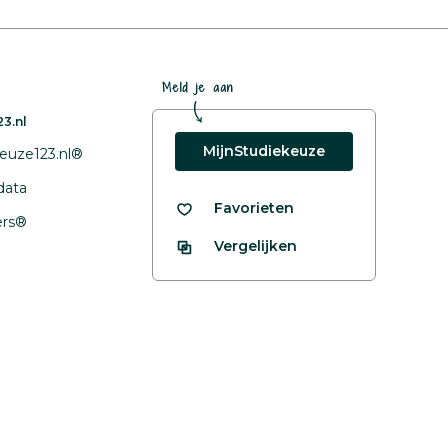
Meld je aan
3.nl
MijnStudiekeuze
euze123.nl®
data
Favorieten
fers®
Vergelijken