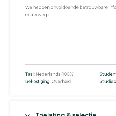
We hebben onvoldoende betrouwbare infor
onderwerp.
Taal:
Nederlands (100%)
Studen
Bekostiging:
Overheid
Studie
Toelating & selectie