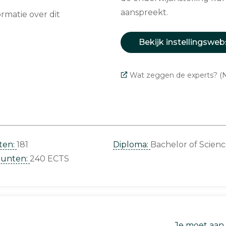
aanspreekt.
matie over dit
Bekijk instellingsweb
Wat zeggen de experts? (N
ten:
181
Diploma:
Bachelor of Scien
punten:
240 ECTS
Je moet aan