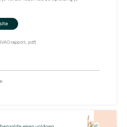
site
VAO-rapport, .pdf)
ce
 bepaalde eisen voldoen