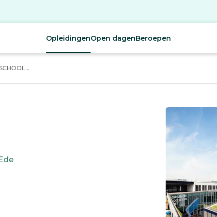
Opleidingen
Open dagen
Beroepen
SCHOOL...
Ede