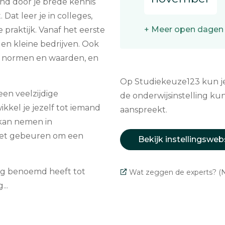
nd door je brede kennis
 Dat leer je in colleges,
+ Meer open dagen
 praktijk. Vanaf het eerste
 en kleine bedrijven. Ook
w normen en waarden, en
Op Studiekeuze123 kun je 
een veelzijdige
de onderwijsinstelling kun
ikkel je jezelf tot iemand
aanspreekt.
kan nemen in
oet gebeuren om een
Bekijk instellingsweb
ing benoemd heeft tot
Wat zeggen de experts? (N
..