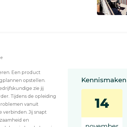
de
teren. Een product
Kennismaken 
gplannen opstellen.
rijfskundige zie jij
rder. Tijdens de opleiding
14
eproblemen vanuit
 verbinden. Jij snapt
urzaamheid en
november