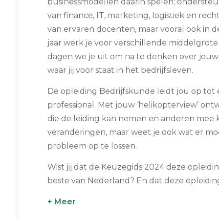
businessmodellen daarin spelen; ondersteu
van finance, IT, marketing, logistiek en recht.
van ervaren docenten, maar vooral ook in de
jaar werk je voor verschillende middelgrote
dagen we je uit om na te denken over jou
waar jij voor staat in het bedrijfsleven.
De opleiding Bedrijfskunde leidt jou op tot 
professional. Met jouw ‘helikopterview’ ontw
die de leiding kan nemen en anderen mee 
veranderingen, maar weet je ook wat er m
probleem op te lossen.
Wist jij dat de Keuzegids 2024 deze opleid
beste van Nederland? En dat deze opleiding.
+ Meer