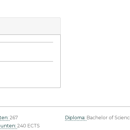
ten:
267
Diploma:
Bachelor of Scien
punten:
240 ECTS