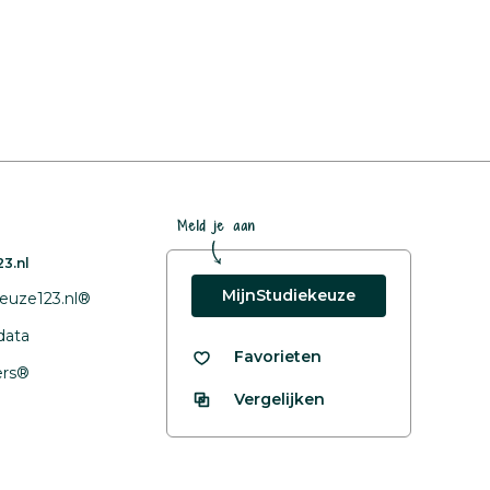
Meld je aan
3.nl
MijnStudiekeuze
euze123.nl®
data
Favorieten
fers®
Vergelijken