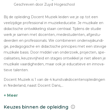
Geschreven door Zuyd Hogeschool
Bij de op­lei­ding Docent Muziek leiden we je op tot een
veel­zij­di­ge pro­fes­si­o­nal in mu­ziekedu­ca­tie. Je muzikale en
di­dac­ti­sche ont­wik­ke­ling staan centraal. Tijdens de studie
werk je samen met docenten, me­de­stu­den­ten, af­ge­stu­
deer­den en pro­fes­si­o­nals. We com­bi­ne­ren on­der­wijs­kun­di­
ge, pe­da­go­gi­sche en di­dac­ti­sche prin­ci­pes met een stevige
muzikale basis. Door middel van on­der­zoek, pro­jec­ten, spe­
ci­a­li­sa­ties, keu­ze­vrij­heid en stages ont­wik­kel je niet alleen je
muzikale vaar­dig­he­den, maar ook je edu­ca­tie­ve en in­no­va­
tie­ve talenten.
Docent Muziek is 1 van de 4 kunst­vak­do­cen­ten­op­lei­din­gen
in Ne­der­land, naast Docent Dans,...
+ Meer
Keuzes binnen de opleiding