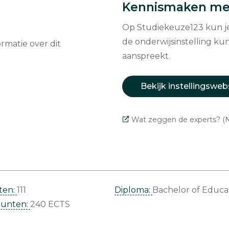
Kennismaken met
Op Studiekeuze123 kun je 
de onderwijsinstelling kun
matie over dit
aanspreekt.
Bekijk instellingsweb
Wat zeggen de experts? (N
ten:
111
Diploma:
Bachelor of Educa
punten:
240 ECTS