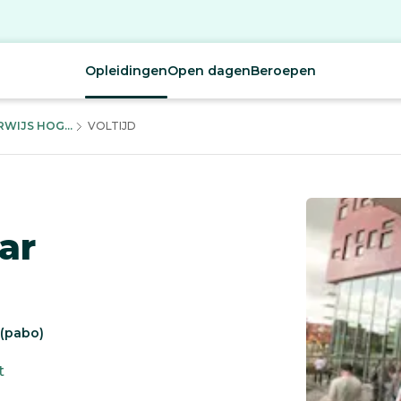
Opleidingen
Open dagen
Beroepen
WIJS HOG...
VOLTIJD
ar
 (pabo)
t