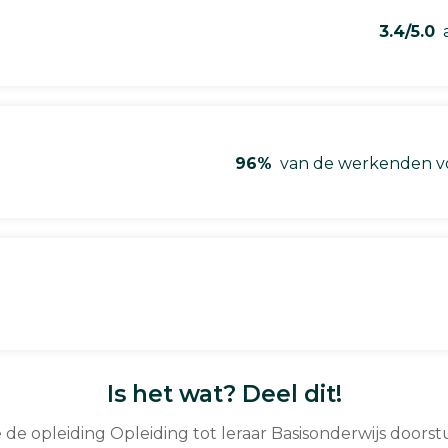
3.4/5.0
a
96%
van de werkenden vo
Is het wat? Deel dit!
e de opleiding Opleiding tot leraar Basisonderwijs doors