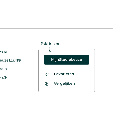
Meld je aan
3.nl
MijnStudiekeuze
euze123.nl®
data
Favorieten
fers®
Vergelijken