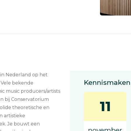
 in Nederland op het
Kennismaken 
. Vele bekende
c music producers/artists
n bij Conservatorium
11
olide theoretische en
n artistieke
iek. Je bouwt een
november