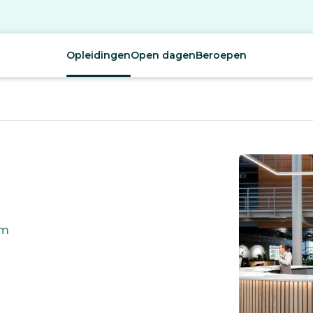
Opleidingen
Open dagen
Beroepen
em