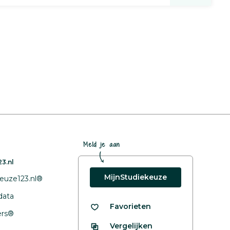
Meld je aan
3.nl
MijnStudiekeuze
euze123.nl®
data
Favorieten
fers®
Vergelijken