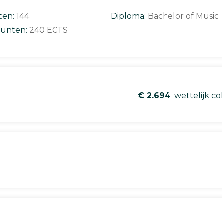
ten:
144
Diploma:
Bachelor of Music
punten:
240 ECTS
€ 2.694
wettelijk co