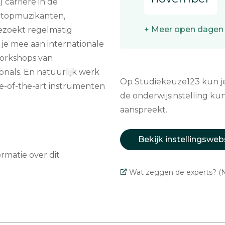
 carrière in de
n topmuzikanten,
+ Meer open dagen
ezoekt regelmatig
 je mee aan internationale
workshops van
nals. En natuurlijk werk
Op Studiekeuze123 kun je 
te-of-the-art instrumenten
de onderwijsinstelling kun
aanspreekt.
Bekijk instellingsweb
matie over dit
Wat zeggen de experts? (N