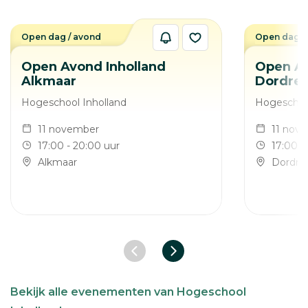
Open dag / avond
Open dag /
Open Avond Inholland
Open Av
Alkmaar
Dordrec
Hogeschool Inholland
Hogeschool
11 november
11 nov
17:00 - 20:00 uur
17:00 -
Alkmaar
Dordre
Vorige slide
Volgende slide
Bekijk alle evenementen van Hogeschool