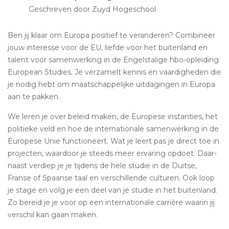
Geschreven door Zuyd Hogeschool
Ben jij klaar om Europa positief te ver­an­de­ren? Com­bi­neer
jouw in­te­res­se voor de EU, liefde voor het bui­ten­land en
talent voor sa­men­wer­king in de En­gels­ta­li­ge hbo-op­lei­ding
European Studies. Je ver­za­melt kennis en vaar­dig­he­den die
je nodig hebt om maat­schap­pe­lij­ke uit­da­gin­gen in Europa
aan te pakken.
We leren je over beleid maken, de Europese in­stan­ties, het
po­li­tie­ke veld en hoe de in­ter­na­ti­o­na­le sa­men­wer­king in de
Europese Unie func­ti­o­neert. Wat je leert pas je direct toe in
pro­jec­ten, waardoor je steeds meer ervaring opdoet. Daar­
naast verdiep je je tijdens de hele studie in de Duitse,
Franse of Spaanse taal en ver­schil­len­de culturen. Ook loop
je stage en volg je een deel van je studie in het bui­ten­land.
Zo bereid je je voor op een in­ter­na­ti­o­na­le carrière waarin jij
verschil kan gaan maken.