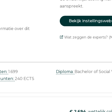
aanspreekt.
Bekijk instellingsweb
matie over dit
Wat zeggen de experts? (N
ten:
1.699
Diploma:
Bachelor of Social
punten:
240 ECTS
€ 2.694
wettelijk co