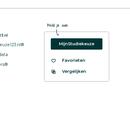
Meld je aan
3.nl
MijnStudiekeuze
euze123.nl®
data
Favorieten
fers®
Vergelijken