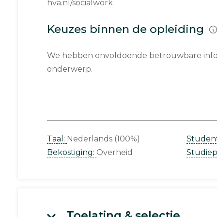
hva.nl/socialwork
Keuzes binnen de opleiding
We hebben onvoldoende betrouwbare infor
onderwerp.
Taal:
Nederlands (100%)
Studen
Bekostiging:
Overheid
Studie
Toelating & selectie