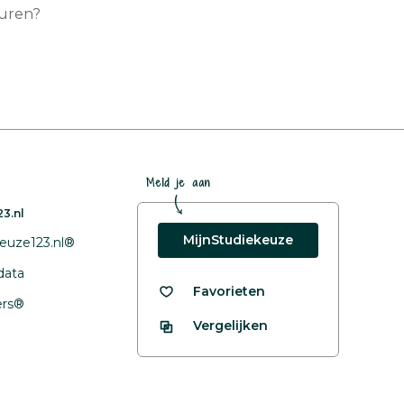
turen?
Meld je aan
3.nl
MijnStudiekeuze
euze123.nl®
data
Favorieten
fers®
Vergelijken