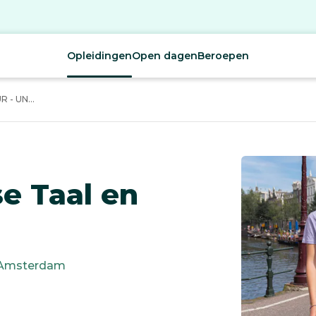
Opleidingen
Open dagen
Beroepen
 - UN...
se Taal en
Amsterdam