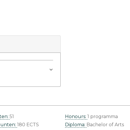
ten:
51
Honours:
1 programma
punten:
180 ECTS
Diploma:
Bachelor of Arts