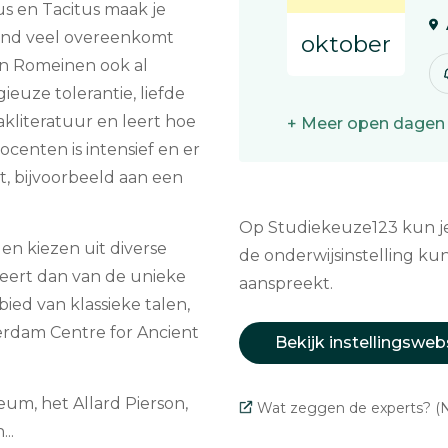
ius en Tacitus maak je
end veel overeenkomt
oktober
en Romeinen ook al
ieuze tolerantie, liefde
kliteratuur en leert hoe
+ Meer open dagen
centen is intensief en er
, bijvoorbeeld aan een
Op Studiekeuze123 kun je 
en kiezen uit diverse
de onderwijsinstelling kun
teert dan van de unieke
aanspreekt.
ed van klassieke talen,
erdam Centre for Ancient
Bekijk instellingsweb
um, het Allard Pierson,
Wat zeggen de experts? (N
..