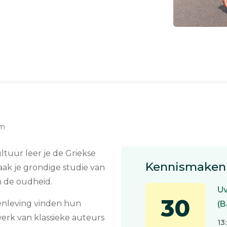
am
ultuur leer je de Griekse
Kennismaken 
aak je grondige studie van
n de oudheid.
U
30
enleving vinden hun
(B
werk van klassieke auteurs
13