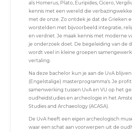
als Homerus, Plato, Euripides, Cicero, Vergil
kennis met een wereld die verbazingwekk
met de onze. Zo ontdek je dat de Grieken 
worstelden met bijvoorbeeld integratie, relig
en verdriet. Je maak kennis met moderne va
je onderzoek doet. De begeleiding van de do
wordt veel in kleine groepen samengewerkt
vertaling.
Na deze bachelor kun je aan de UvA blijven 
(Engelstalige) masterprogramma's. Je profi
samenwerking tussen UvA en VU op het gebi
oudheidstudies en archeologie in het Amst
Studies and Archaeology (ACASA).
De UvA heeft een eigen archeologisch muse
waar een schat aan voorwerpen uit de oudh.