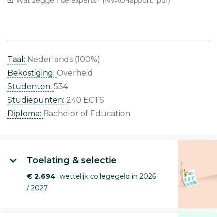
Wat zeggen de experts? (NVAO-rapport, .pdf)
Taal:
Nederlands (100%)
Bekostiging:
Overheid
Studenten:
534
Studiepunten:
240 ECTS
Diploma:
Bachelor of Education
Toelating & selectie
€ 2.694
wettelijk collegegeld in 2026
/ 2027