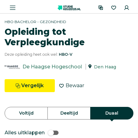
HBO BACHELOR - GEZONDHEID
Opleiding tot
Verpleegkundige
Deze opleiding heet ook wel:
HBO-V
De Haagse Hogeschool
Den Haag
Vergelijk
Bewaar
Voltijd
Deeltijd
Duaal
Alles uitklappen